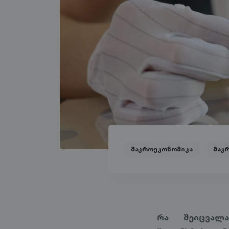
მაკროეკონომიკა
მაკ
რა შეიცვალ