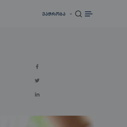
ᲕᲐᲭᲠᲝᲑᲐ