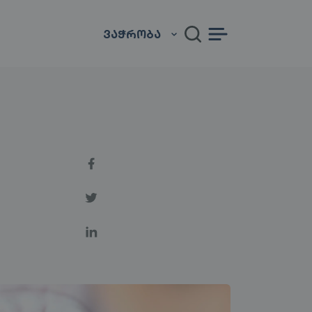
ᲕᲐᲭᲠᲝᲑᲐ