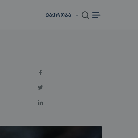
ᲕᲐᲭᲠᲝᲑᲐ