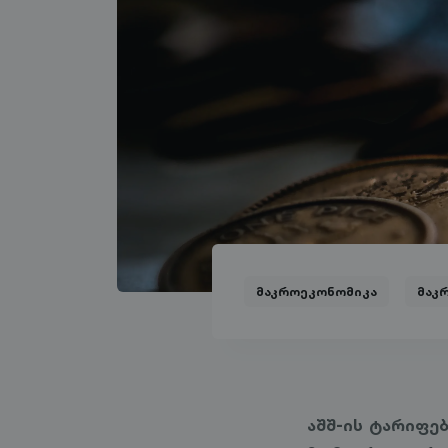
მაკროეკონომიკა
მაკ
აშშ-ის ტარიფე